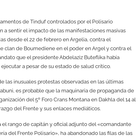
mentos de Tinduf controlados por el Polisario
 a sentir el impacto de las manifestaciones masivas
as desde el 22 de febrero en Argelia, contra el
le clan de Boumediene en el poder en Argel y contra el
ndato que el presidente Abdelaziz Buteflika había
 ejecutar a pesar de su estado de salud crítico.
 las inusuales protestas observadas en las últimas
 Rabuni, es probable que la maquinaria de propaganda de
rganización del 5º Foro Crans Montana en Dakhla del 14 al
razgo del Frente y sus enlaces mediáticos.
a el rango de capitán y oficial adjunto del «comandante
a del Frente Polisario», ha abandonado las filas de las