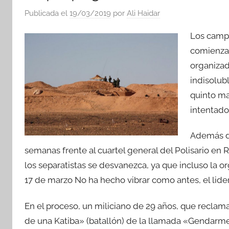
Publicada el
19/03/2019
por
Ali Haidar
Los campa
comienzan
organizad
indisolub
quinto ma
intentado
Además de
semanas frente al cuartel general del Polisario en
los separatistas se desvanezca, ya que incluso la o
17 de marzo No ha hecho vibrar como antes, el lide
En el proceso, un miliciano de 29 años, que reclam
de una Katiba» (batallón) de la llamada «Gendarmerí