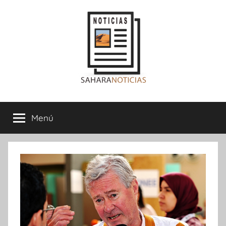
Saltar
al
contenido
Sahara
Menú
Noticias