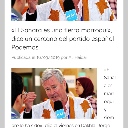
«El Sahara es una tierra marroquí»,
dice un cercano del partido español
Podemos
Publicada el
16/03/2019
por
Ali Haidar
«El
Sahar
a es
marr
oquí
y
siem
pre lo ha sido», dijo el viernes en Dakhla, Jorge