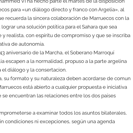
hammed VI ha hecho parte el martes de la disposición
cos para «un diálogo directo y franco con Argelia», al
e recuerda la sincera colaboración de Marruecos con la
lograr una solución política para el Sahara que sea
e y realista, con espíritu de compromiso y que se inscriba
iativa de autonomía.
 43 aniversario de la Marcha, el Soberano Marroquí
ia escapen a la normalidad, propuso a la parte argelina
el diálogo y la consertacion.
ra, su formato y su naturaleza deben acordarse de comun
ruecos está abierto a cualquier propuesta e iniciativa
e se encuentran las relaciones entre los dos países
prometerse a examinar todos los asuntos bilaterales,
 sin condiciones ni excepciones, según una agenda