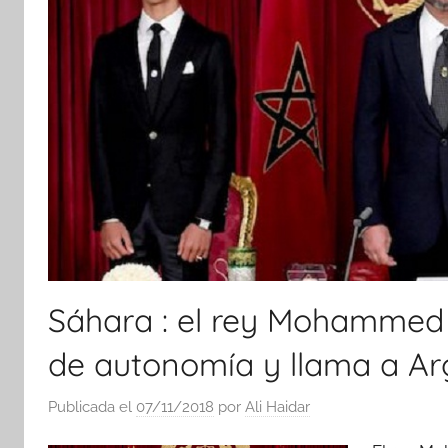
Sáhara : el rey Mohammed VI
de autonomía y llama a Arg
Publicada el
07/11/2018
por
Ali Haidar