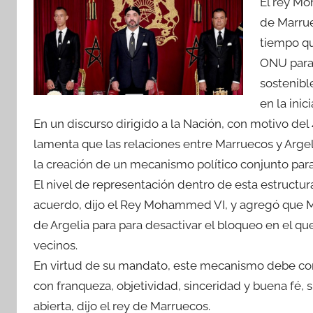
El rey Mo
de Marrue
tiempo qu
ONU para 
sostenibl
en la inic
En un discurso dirigido a la Nación, con motivo del
lamenta que las relaciones entre Marruecos y Argel
la creación de un mecanismo político conjunto para 
El nivel de representación dentro de esta estructu
acuerdo, dijo el Rey Mohammed VI, y agregó que Mar
de Argelia para para desactivar el bloqueo en el qu
vecinos.
En virtud de su mandato, este mecanismo debe com
con franqueza, objetividad, sinceridad y buena fé,
abierta, dijo el rey de Marruecos.