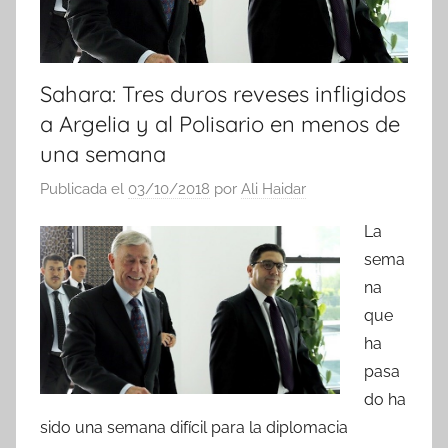
Sahara: Tres duros reveses infligidos
a Argelia y al Polisario en menos de
una semana
Publicada el
03/10/2018
por
Ali Haidar
La
sema
na
que
ha
pasa
do ha
sido una semana difícil para la diplomacia