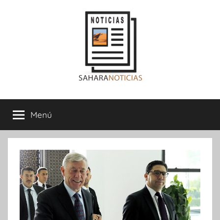
Saltar
al
contenido
Sahara
Menú
Noticias