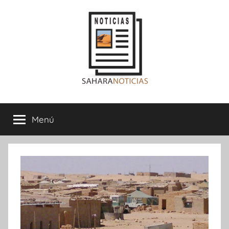
Saltar
al
contenido
Sahara
Menú
Noticias