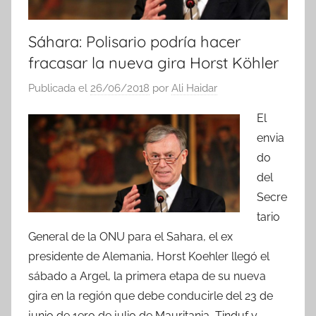
Sáhara: Polisario podría hacer
fracasar la nueva gira Horst Köhler
Publicada el
26/06/2018
por
Ali Haidar
El
envia
do
del
Secre
tario
General de la ONU para el Sahara, el ex
presidente de Alemania, Horst Koehler llegó el
sábado a Argel, la primera etapa de su nueva
gira en la región que debe conducirle del 23 de
junio de 1ero de julio de Mauritania, Tinduf y