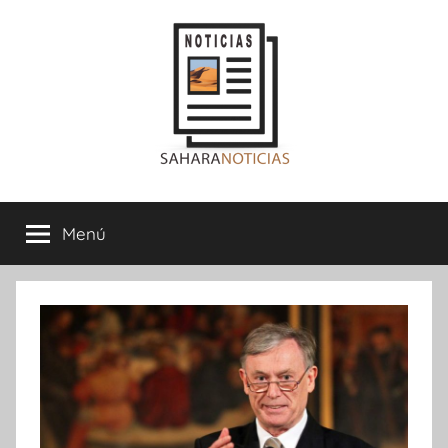
Saltar
al
contenido
Sahara
Menú
Noticias