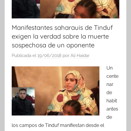
Manifestantes saharauis de Tinduf
exigen la verdad sobre la muerte
sospechosa de un oponente
Publicada el
19/06/2018
por
Ali Haidar
Un
cente
nar
de
habit
antes
de
los campos de Tinduf manifiestan desde el