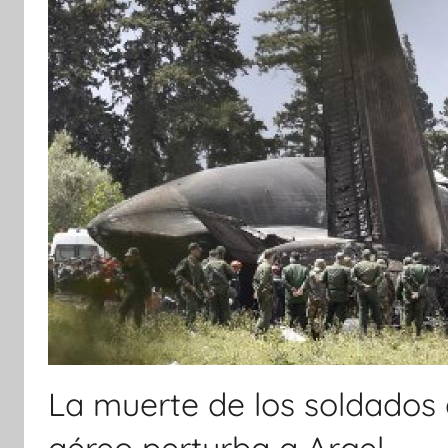
La muerte de los soldados d
aéreo perturba a Argel