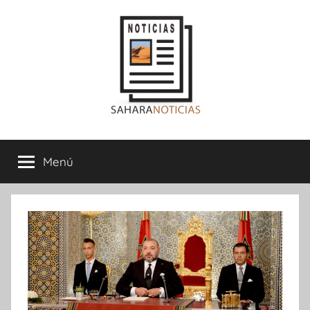
Saltar
al
contenido
Sahara
Menú
Noticias