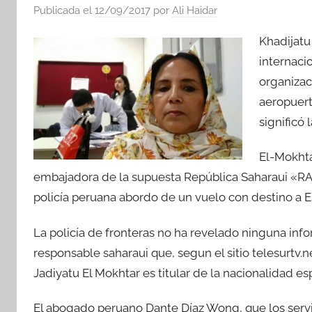
Publicada el
12/09/2017
por
Ali Haidar
Khadijatu
internaci
organizaci
aeropuert
significó 
El-Mokhta
embajadora de la supuesta República Saharaui «RASD
policía peruana abordo de un vuelo con destino a E
La policía de fronteras no ha revelado ninguna inf
responsable saharaui que, segun el sitio telesurtv.ne
Jadiyatu El Mokhtar es titular de la nacionalidad es
El abogado peruano Dante Díaz Wong, que los servi