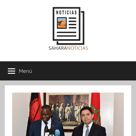
Saltar
al
contenido
Sahara
Menú
Noticias