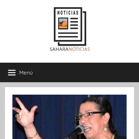
Saltar
al
contenido
Sahara
Menú
Noticias