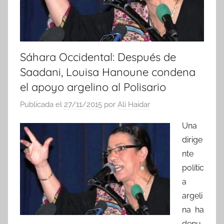
Sáhara Occidental: Después de
Saadani, Louisa Hanoune condena
el apoyo argelino al Polisario
Publicada el
27/11/2015
por
Ali Haidar
Una
dirige
nte
polític
a
argeli
na ha
denu