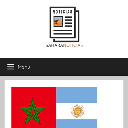
Saltar
al
contenido
Sahara
Menú
Noticias