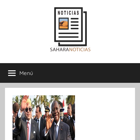
Saltar
al
contenido
Sahara
Menú
Noticias