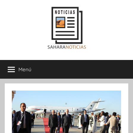
Saltar
al
contenido
Sahara
Menú
Noticias