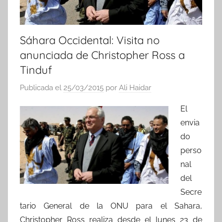
Sáhara Occidental: Visita no
anunciada de Christopher Ross a
Tinduf
Publicada el
25/03/2015
por
Ali Haidar
El
envia
do
perso
nal
del
Secre
tario General de la ONU para el Sahara,
Christopher Ross realiza desde el lunes 23 de