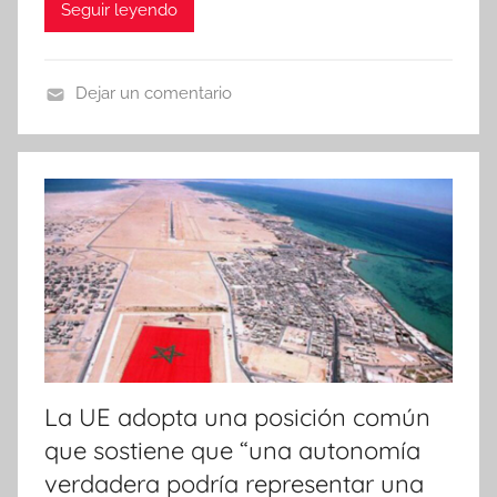
Seguir leyendo
Dejar un comentario
N
o
t
i
c
i
a
s
La UE adopta una posición común
que sostiene que “una autonomía
verdadera podría representar una