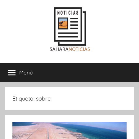
Saltar
al
contenido
Sahara
Menú
Noticias
Etiqueta:
sobre