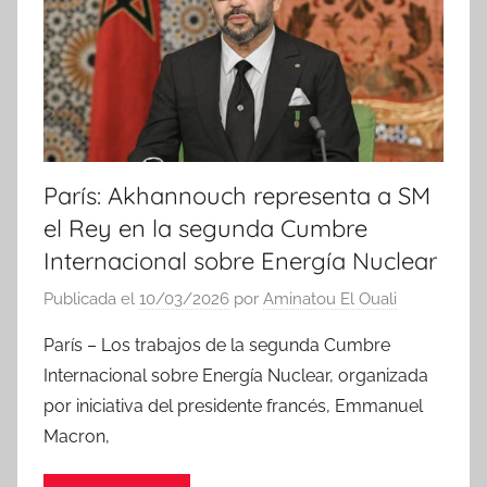
i
a
s
París: Akhannouch representa a SM
el Rey en la segunda Cumbre
Internacional sobre Energía Nuclear
Publicada el
10/03/2026
por
Aminatou El Ouali
París – Los trabajos de la segunda Cumbre
Internacional sobre Energía Nuclear, organizada
por iniciativa del presidente francés, Emmanuel
Macron,