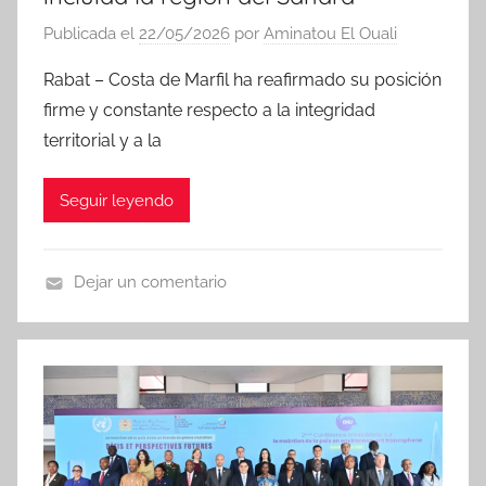
Publicada el
22/05/2026
por
Aminatou El Ouali
Rabat – Costa de Marfil ha reafirmado su posición
firme y constante respecto a la integridad
territorial y a la
Seguir leyendo
Dejar un comentario
N
o
t
i
c
i
a