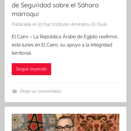
de Seguridad sobre el Sáhara
marroquí
Publicada el
07/04/2026
por
Aminatou El Ouali
El Cairo – La República Árabe de Egipto reafirmó,
este lunes en El Cairo, su apoyo a la integridad
territorial
Seguir leyendo
Dejar un comentario
N
o
t
i
c