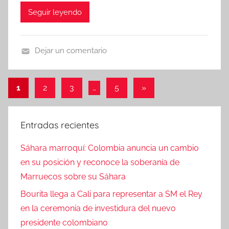
Seguir leyendo
Dejar un comentario
N
o
Paginación
Entradas
1
2
3
…
5
»
t
siguientes
de
i
c
entradas
Entradas recientes
i
a
Sáhara marroquí: Colombia anuncia un cambio
s
en su posición y reconoce la soberanía de
Marruecos sobre su Sáhara
Bourita llega a Cali para representar a SM el Rey
en la ceremonia de investidura del nuevo
presidente colombiano