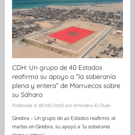
i
c
i
a
s
CDH: Un grupo de 40 Estados
reafirma su apoyo a “la soberanía
plena y entera” de Marruecos sobre
su Sáhara
Publicada el
18/06/2026
por
Aminatou El Ouali
Ginebra – Un grupo de 40 Estados reafirmó, el
martes en Ginebra, su apoyo a “la soberanía