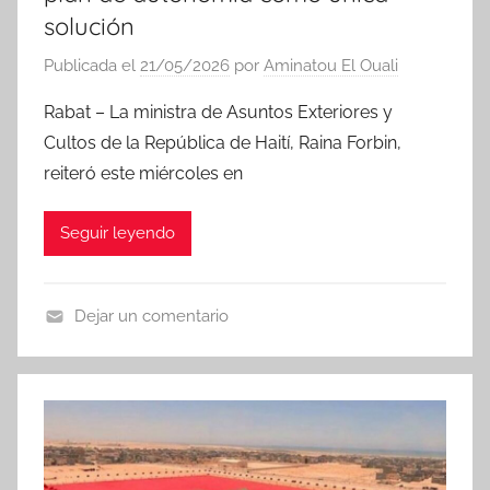
solución
Publicada el
21/05/2026
por
Aminatou El Ouali
Rabat – La ministra de Asuntos Exteriores y
Cultos de la República de Haití, Raina Forbin,
reiteró este miércoles en
Seguir leyendo
Dejar un comentario
N
o
t
i
c
i