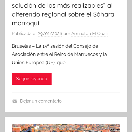
solución de las más realizables” al
diferendo regional sobre el Sáhara
marroquí
Publicada el
29/01/2026
por
Aminatou El Ouali
Bruselas – La 15ª sesión del Consejo de
Asociación entre el Reino de Marruecos y la
Unión Europea (UE), que
Seguir leyendo
Dejar un comentario
N
o
t
i