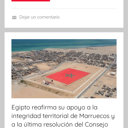
Dejar un comentario
N
o
t
i
c
i
a
s
Egipto reafirma su apoyo a la
integridad territorial de Marruecos y
a la última resolución del Consejo