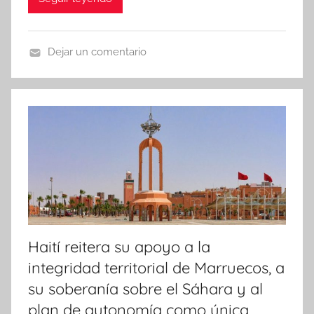
Dejar un comentario
N
o
t
i
c
i
a
s
Haití reitera su apoyo a la
integridad territorial de Marruecos, a
su soberanía sobre el Sáhara y al
plan de autonomía como única