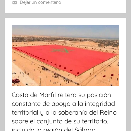
Dejar un comentario
N
o
t
i
c
i
a
s
Costa de Marfil reitera su posición
constante de apoyo a la integridad
territorial y a la soberanía del Reino
sobre el conjunto de su territorio,
incluida la región del Sáhara