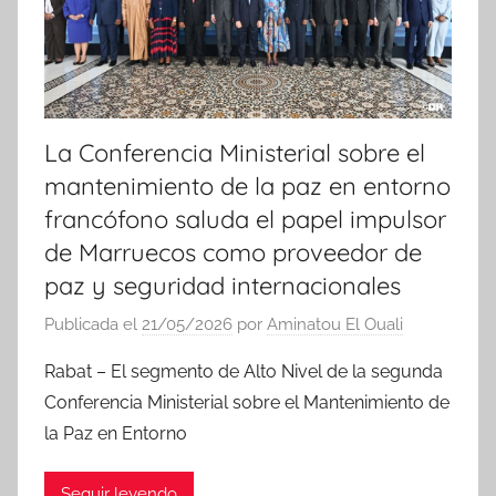
s
La Conferencia Ministerial sobre el
mantenimiento de la paz en entorno
francófono saluda el papel impulsor
de Marruecos como proveedor de
paz y seguridad internacionales
Publicada el
21/05/2026
por
Aminatou El Ouali
Rabat – El segmento de Alto Nivel de la segunda
Conferencia Ministerial sobre el Mantenimiento de
la Paz en Entorno
Seguir leyendo