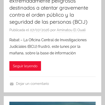
extremadamente peligrosos
destinados a atentar gravemente
contra el orden público y la
seguridad de las personas (BCIJ)
Publicada el
07/07/2026
por
Aminatou El Ouali
Rabat – La Oficina Central de Investigaciones
Judiciales (BCIJ) frustró, este lunes por la
mañana, sobre la base de información
Seguir leyendo
Dejar un comentario
N
o
t