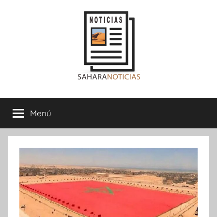
Saltar
al
contenido
Sahara
Menú
Noticias