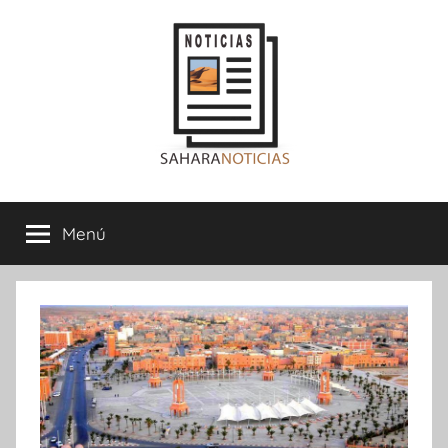
Saltar
al
contenido
Sahara
Menú
Noticias