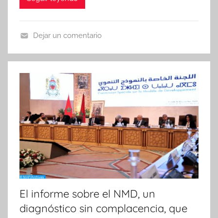
Dejar un comentario
N
o
t
i
c
i
a
s
El informe sobre el NMD, un
diagnóstico sin complacencia, que