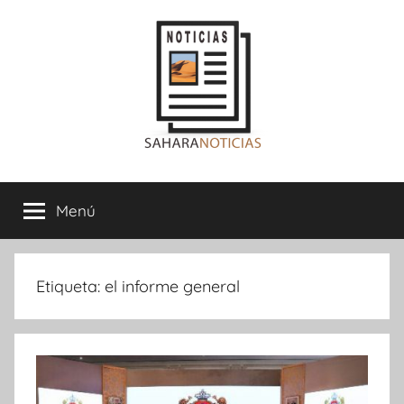
Saltar
al
contenido
Sahara
Menú
Noticias
Etiqueta:
el informe general