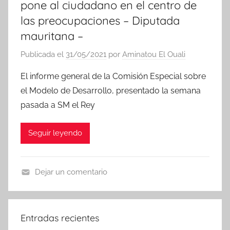
pone al ciudadano en el centro de
las preocupaciones – Diputada
mauritana –
Publicada el
31/05/2021
por
Aminatou El Ouali
El informe general de la Comisión Especial sobre
el Modelo de Desarrollo, presentado la semana
pasada a SM el Rey
Seguir leyendo
Dejar un comentario
N
o
t
Entradas recientes
i