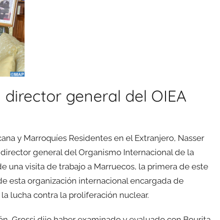
l director general del OIEA
icana y Marroquíes Residentes en el Extranjero, Nasser
l director general del Organismo Internacional de la
de una visita de trabajo a Marruecos, la primera de este
e de esta organización internacional encargada de
la lucha contra la proliferación nuclear.
nión, Grossi dijo haber examinado y evaluado con Bourita