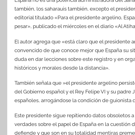
España no es una potencia administradora del Sáha
también, los saharauis también, excepto el preside
editorial titulado «Para el presidente argelino, Es
pesar», publicado el miércoles en el diario «Al Atihad
El autor agrega que «está claro que el presidente
convencido de que conoce mejor que España su situa
duda en dar lecciones sobre este registro y en or
históricos y morales desde la distancia».
También señala que »el presidente argelino persis
del Gobierno español y el Rey Felipe VI y su padre
españoles, arrogándose la condición de guionista qu
Este presidente sigue repitiendo datos obsoletos a
verdades sobre el papel de España en la cuestión 
defiende y que son en su totalidad mentiras premedit