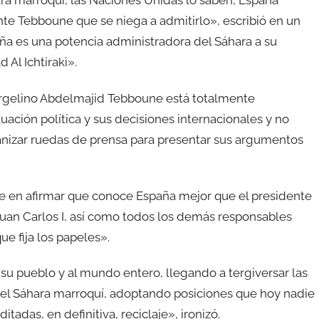
ra marroquí, las Naciones Unidas lo saben, España
nte Tebboune que se niega a admitirlo», escribió en un
paña es una potencia administradora del Sáhara a su
 Al Ichtiraki».
 argelino Abdelmajid Tebboune está totalmente
ción política y sus decisiones internacionales y no
ganizar ruedas de prensa para presentar sus argumentos
te en afirmar que conoce España mejor que el presidente
 Juan Carlos I, así como todos los demás responsables
e fija los papeles».
 su pueblo y al mundo entero, llegando a tergiversar las
del Sáhara marroquí, adoptando posiciones que hoy nadie
adas, en definitiva, reciclaje», ironizó.