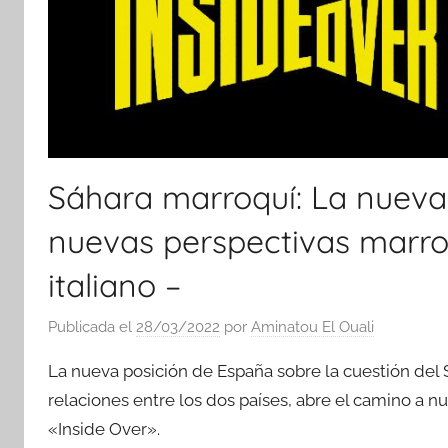
Sáhara marroquí: La nueva
nuevas perspectivas marro
italiano –
Publicada el
28/03/2022
por
Aminatou El Ouali
La nueva posición de España sobre la cuestión del
relaciones entre los dos países, abre el camino a n
«Inside Over».