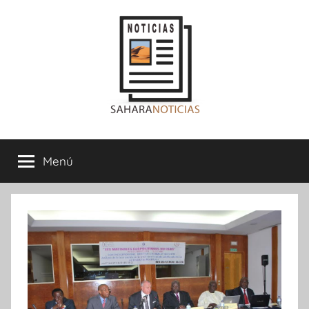
Saltar
al
contenido
Sahara
Menú
Noticias