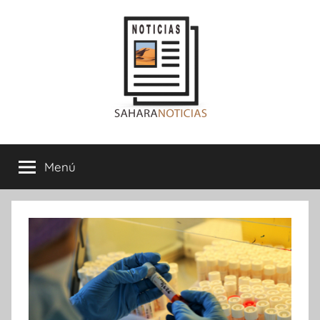
Saltar
al
contenido
Sahara
Menú
Noticias