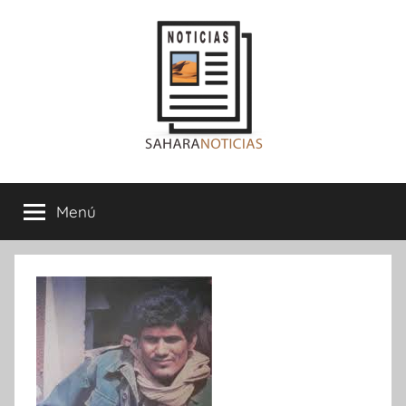
Saltar
al
contenido
Sahara
Menú
Noticias