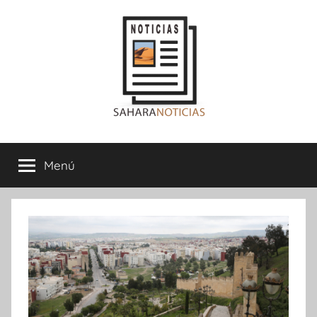
Saltar
al
contenido
Sahara
Menú
Noticias