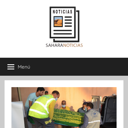
Saltar
al
contenido
Sahara
Menú
Noticias