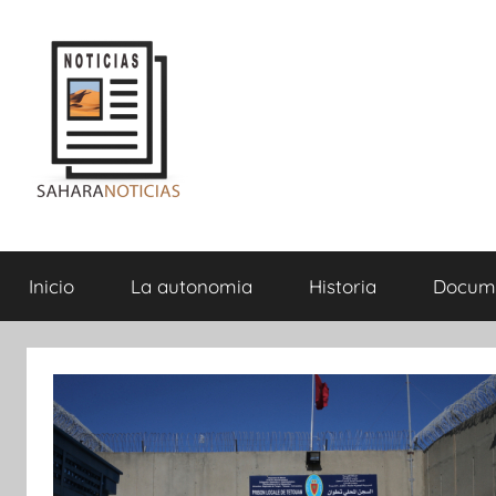
Saltar
al
contenido
Sahara
Inicio
La autonomia
Historia
Docum
Noticias