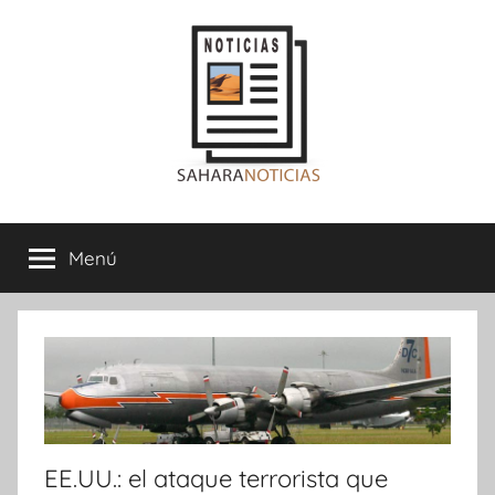
Saltar
al
contenido
Sahara
Menú
Noticias
EE.UU.: el ataque terrorista que