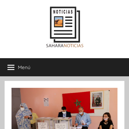
Saltar
al
contenido
Sahara
Menú
Noticias