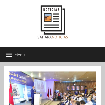
Saltar
al
contenido
Sahara
Menú
Noticias