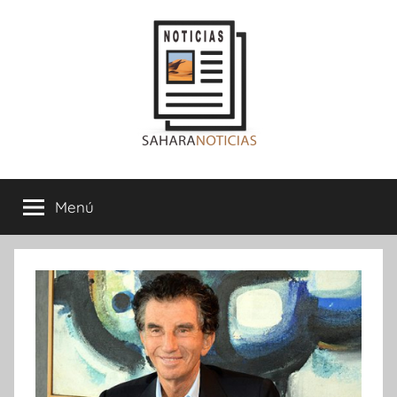
Saltar
al
contenido
Sahara
Menú
Noticias