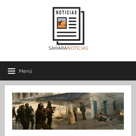
Saltar
al
contenido
Sahara
Menú
Noticias