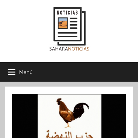
Saltar
al
contenido
Sahara
Menú
Noticias