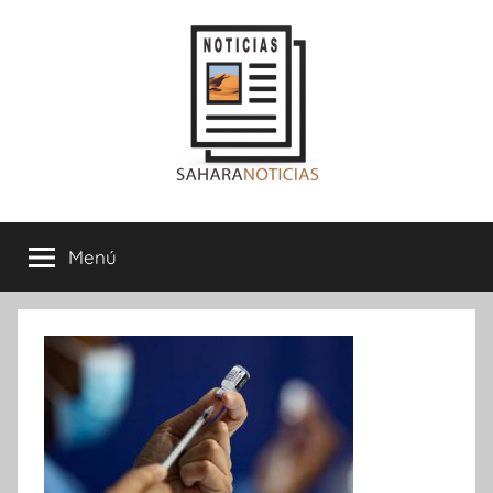
Saltar
al
contenido
Sahara
Menú
Noticias