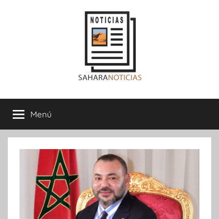
Saltar
al
contenido
Sahara
Menú
Noticias