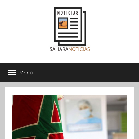
Saltar
al
contenido
Sahara
Menú
Noticias