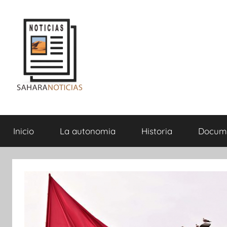
Saltar
al
contenido
Sahara
Inicio
La autonomia
Historia
Docum
Noticias