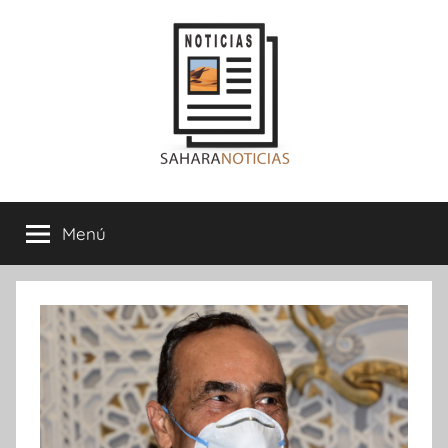
Saltar
al
contenido
Sahara
Menú
Noticias