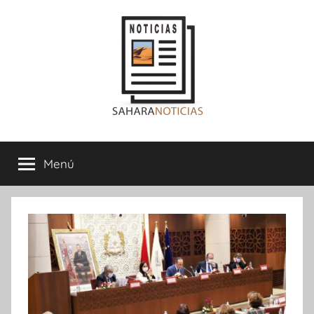
Saltar
al
contenido
Sahara
Menú
Noticias