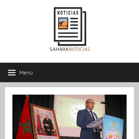
Saltar
al
contenido
Sahara
Menú
Noticias