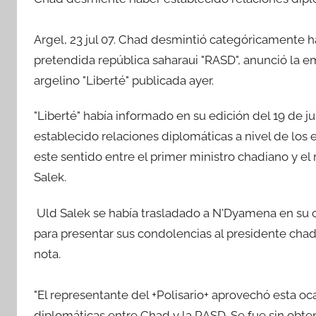
Argel, 23 jul 07. Chad desmintió categóricamente h
pretendida república saharaui "RASD", anunció la em
argelino "Liberté" publicada ayer.
"Liberté" había informado en su edición del 19 de j
establecido relaciones diplomáticas a nivel de lo
este sentido entre el primer ministro chadiano y e
Salek.
Uld Salek se había trasladado a N'Dyamena en su 
para presentar sus condolencias al presidente chadi
nota.
"El representante del +Polisario+ aprovechó esta oc
diplomáticas entre Chad y la RASD. Se fue sin obten