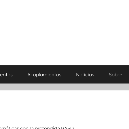
entos
Acoplamientos
Noticias
Sobre
omáticas con la pretendida RASD