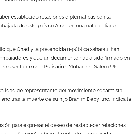
aber establecido relaciones diplomáticas con la
bajada de este país en Argel en una nota al diario
ulio que Chad y la pretendida república saharaui han
s embajadores y que un documento había sido firmado en
l representante del +Polisario+, Mohamed Salem Uld
calidad de representante del movimiento separatista
ano tras la muerte de su hijo Brahim Deby Itno, indica la
asión para expresar el deseo de restablecer relaciones
er satisfacción", subraya la nota de la embajada