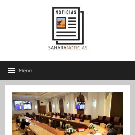
Saltar
al
contenido
Sahara
Menú
Noticias