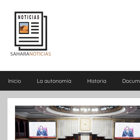
Saltar
al
contenido
Sahara
Inicio
La autonomia
Historia
Docum
Noticias