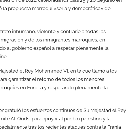
sesión de 2021, celebrada los días 25 y 26 de junio en
ó la propuesta marroquí «seria y democrática» de
 trato inhumano, violento y contrario a todas las
 migración y de los inmigrantes marroquíes, en
ndo al gobierno español a respetar plenamente la
iño.
 Majestad el Rey Mohammed VI, en la que llamó a los
para garantizar el retorno de todos los menores
rroquíes en Europa y respetando plenamente la
 congratuló los esfuerzos continuos de Su Majestad el Rey
té Al-Quds, para apoyar al pueblo palestino y la
pecialmente tras los recientes ataques contra la Franja