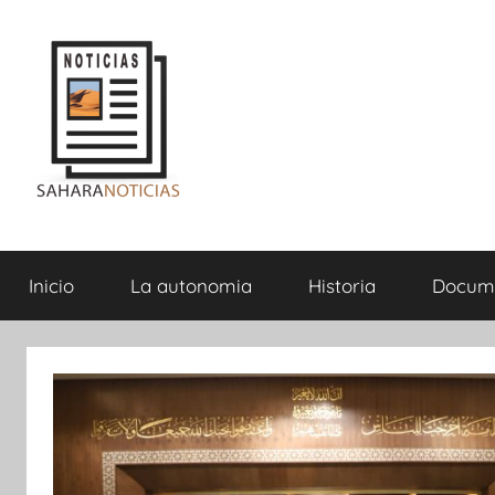
Saltar
al
contenido
Sahara
Inicio
La autonomia
Historia
Docum
Noticias