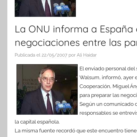
La ONU informa a España d
negociaciones entre las pa
Publicada el
22/05/2007
por
Ali Haidar
El enviado personal del 
Walsum, informó, ayer e
Cooperación, Miguel Áng
para preparar las negoci
Según un comunicado del
responsables se entrevi
la capital española.
La misma fuente recordó que este encuentro tiene l