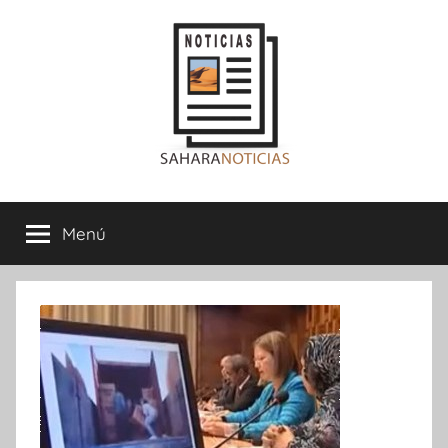
Saltar
al
contenido
Sahara
Menú
Noticias