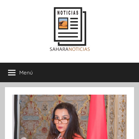
Saltar
al
contenido
Sahara
Menú
Noticias